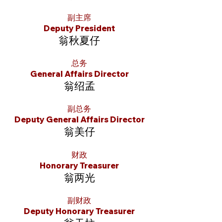
副主席
Deputy President
翁秋夏仔
总务
General Affairs Director
翁绍孟
副总务
Deputy General Affairs Director
翁美仔
财政
Honorary Treasurer
翁两光
副财政
Deputy Honorary Treasurer