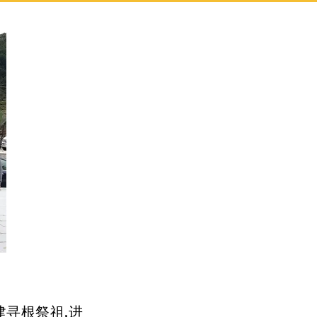
建寻根祭祖,进