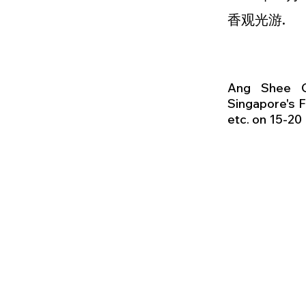
香观光游.
Ang Shee Ge
Singapore's F
etc. on 15-2