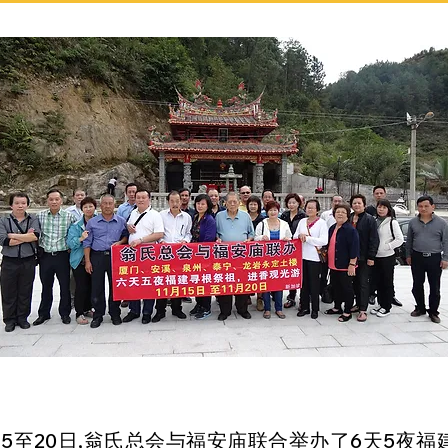
1月15至20日,翁氏总会与福安庙联合举办了6天5夜福