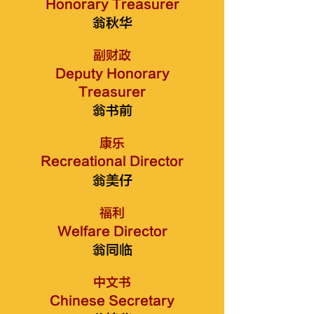
Honorary Treasurer
翁秋华
副财政
Deputy Honorary
Treasurer
翁书前
康乐
Recreational Director
翁美仔
福利
Welfare Director
翁同临
中文书
Chinese Secretary