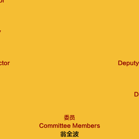
or
y
ctor
Deputy 
D
委员
Committee Members
翁全波