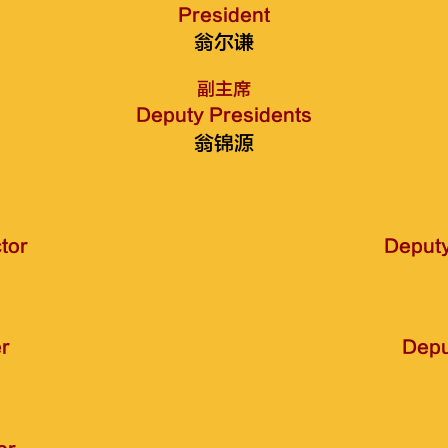
President
翁尔谦
副主席
Deputy Presidents
翁锦源
tor
Deputy
r
Depu