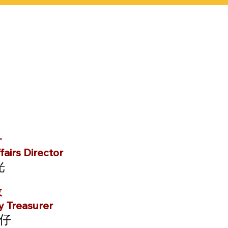
务
airs Director
光
政
 Treasurer
仔