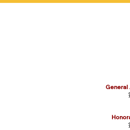
General A
Honora