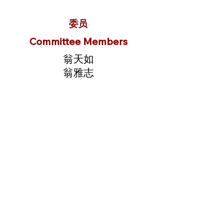
委员
Committee Members
翁天如
翁雅志
翁昌发
翁汉文
翁礼荣
翁生福
翁泽锋