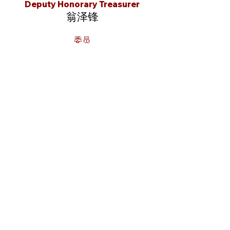
Deputy Honorary Treasurer
翁泽锋
委员
Committee Members
翁礼荣
翁美仔
翁振坤
翁生福
翁增才
上一届
下一届
©
2013-2023
翁氏总会 Ang Shee General
Association