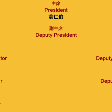
主席
President
翁仁俊
副主席
Deputy President
tor
Deputy
r
Depu
y