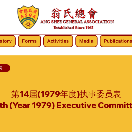
story
Forms
Activities
Media
Publication
表
第14届(1979年度)执事委员表
th (Year 1979) Executive Commit