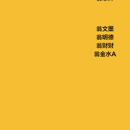
翁文墨
翁明德
翁财财
翁金水A