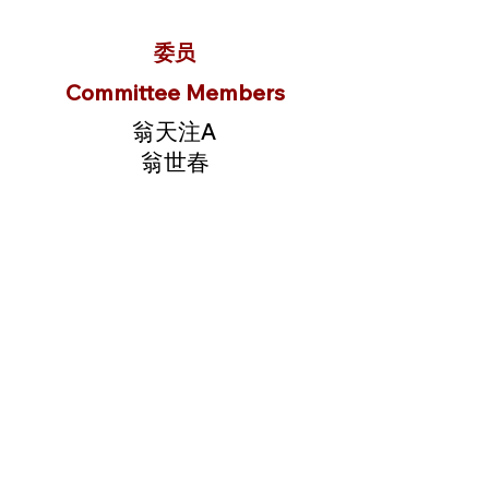
委员
Committee Members
翁天注A
翁世春
翁文墨
翁江立
翁天如