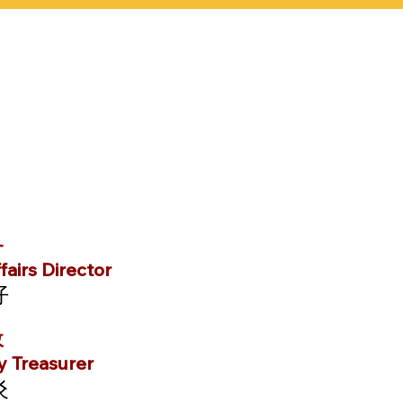
务
airs Director
仔
政
 Treasurer
炎