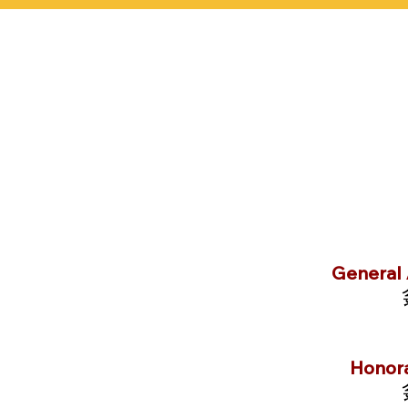
General A
Honora