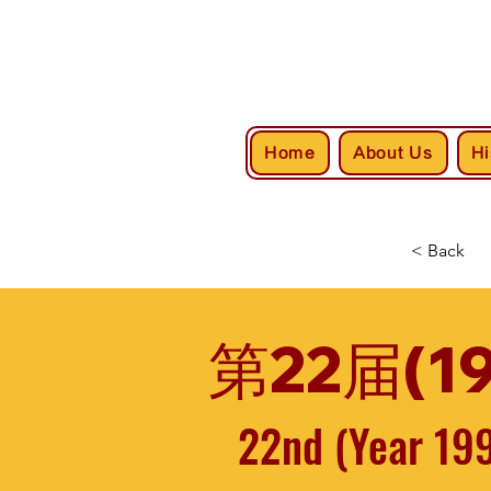
Home
About Us
Hi
< Back
第22届(1
22nd (Year 19