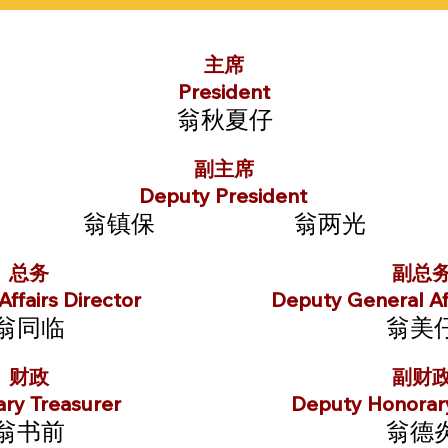
主席
President
翁秋夏仔
副主席
Deputy President
翁镇保
翁两光
总务
副总
ffairs Director
Deputy General Aff
翁同临
翁美
财政
副财
ry Treasurer
Deputy Honorary
翁书前
翁德