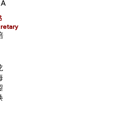
A
书
retary
培
龙
海
鋆
焕