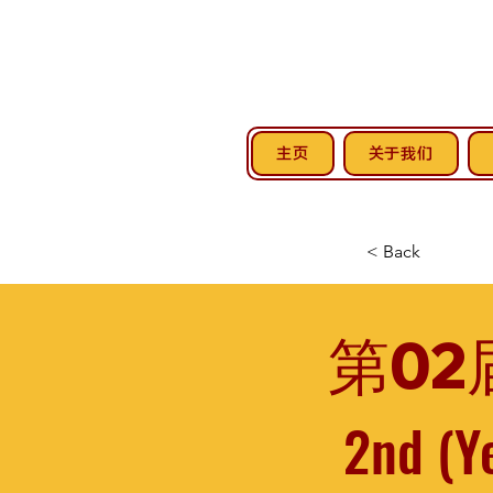
主页
关于我们
< Back
第02
2nd (Y