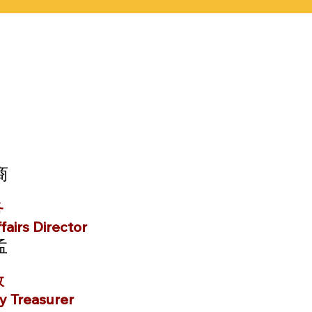
商
务
airs Director
孟
政
y Treasurer