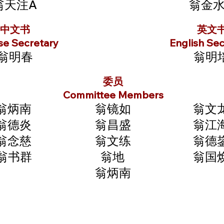
翁天注A
翁金水
中文书
英文
se Secretary
English Sec
翁明春
翁明
委员
Committee Members
翁炳南
翁镜如
翁文
翁德炎
翁昌盛
翁江
翁念慈
翁文练
翁德
翁书群
翁地
翁国
翁炳南