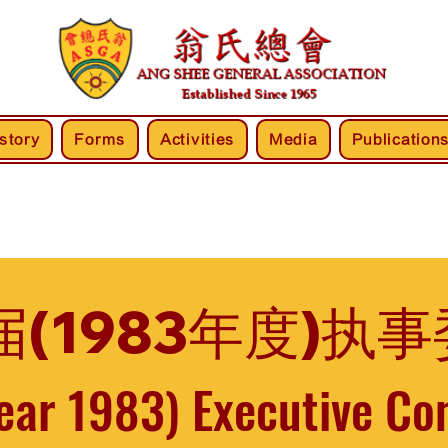
story
Forms
Activities
Media
Publication
届(1983年度)执
ear 1983) Executive C