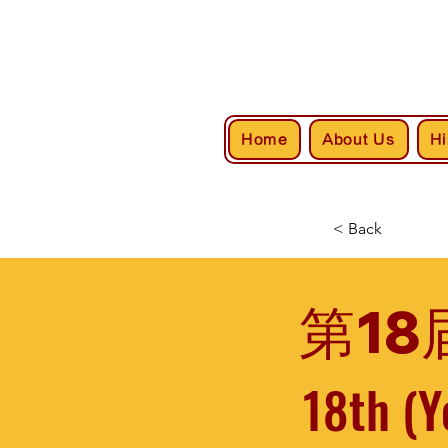
Home
About Us
Hi
< Back
第18
18th (Y