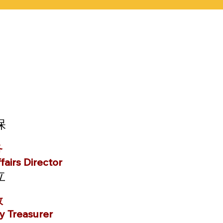
保
务
airs Director
立
政
y Treasurer