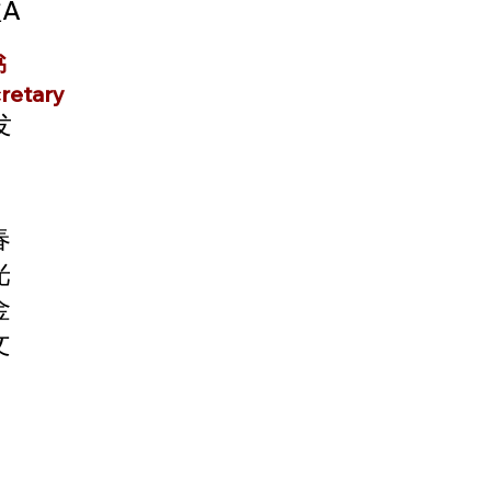
A
书
retary
发
春
光
金
文