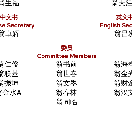
翁生福
翁天注
中文书
英文
se Secretary
English Sec
翁卓辉
翁昌
委员
Committee Members
翁仁俊
翁书前
翁海
翁联基
翁世春
翁金
翁振坤
翁文墨
翁财
翁金水A
翁春林
翁汉
翁同临