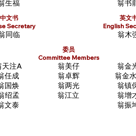
翁生福
翁书
中文书
英文
se Secretary
English Sec
翁同临
翁木
委员
Committee Members
翁天注A
翁美仔
翁金
翁任成
翁卓辉
翁金水
翁国焕
翁两光
翁镇
翁绍孟
翁江立
翁增
翁文泰
翁振