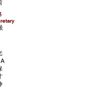
前
书
retary
强
光
A
保
才
坤