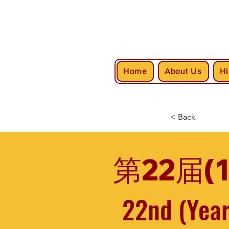
Home
About Us
Hi
< Back
第22届(
22nd (Yea