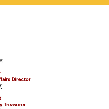
林
务
airs Director
文
政
y Treasurer