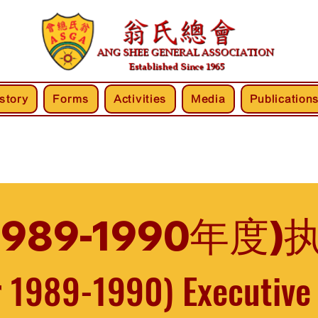
story
Forms
Activities
Media
Publication
1989-1990年度
r 1989-1990) Executiv